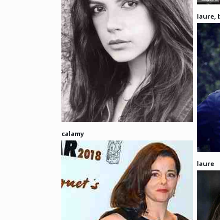
laure, 
calamy
laure