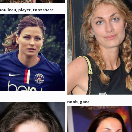
boulleau, player, topzshare
noob, gaea