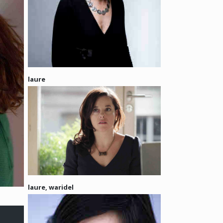
laure
laure, waridel