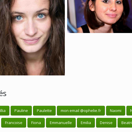
és
llia
Pauline
Paulette
mon email @ophelie.fr
Naomi
Francoise
Fiona
Emmanuelle
Emilia
Denise
Beatr