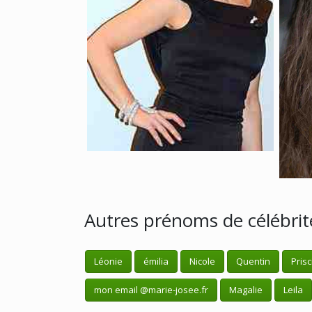
Autres prénoms de célébrit
Léonie
émilia
Nicole
Quentin
Prisci
mon email @marie-josee.fr
Magalie
Leila