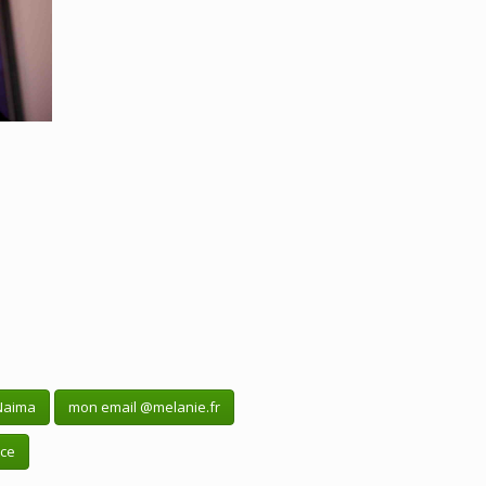
Naima
mon email @melanie.fr
ice