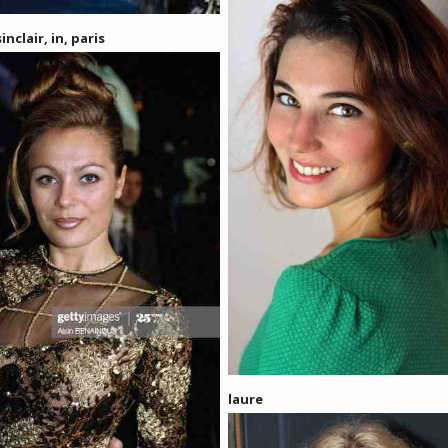
inclair, in, paris
laure