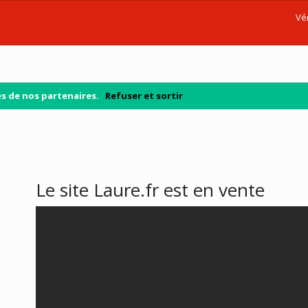
Vér
kies de nos partenaires.
Refuser et sortir
Le site Laure.fr est en vente